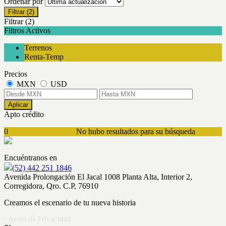
Ordenar por
Filtrar
(2)
Filtrar
(2)
Filtros Activos
Terrenos
Renta-Temp
Precios
MXN
USD
Aplicar
Apto crédito
0
No hubo resultados para su búsqueda
Encuéntranos en
(52) 442 251 1846
Avenida Prolongación El Jacal 1008 Planta Alta, Interior 2,
Corregidora, Qro. C.P, 76910
Creamos el escenario de tu nueva historia
· Aviso de Privacidad