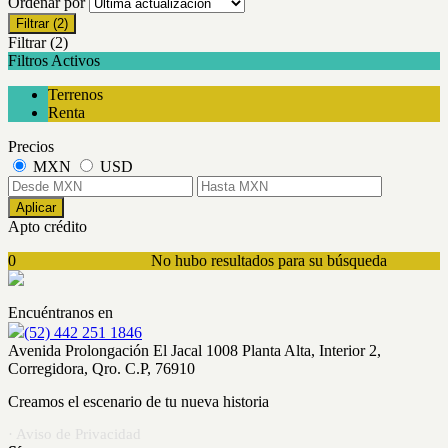
Ordenar por
Filtrar
(2)
Filtrar
(2)
Filtros Activos
Terrenos
Renta
Precios
MXN
USD
Aplicar
Apto crédito
0
No hubo resultados para su búsqueda
Encuéntranos en
(52) 442 251 1846
Avenida Prolongación El Jacal 1008 Planta Alta, Interior 2,
Corregidora, Qro. C.P, 76910
Creamos el escenario de tu nueva historia
· Aviso de Privacidad