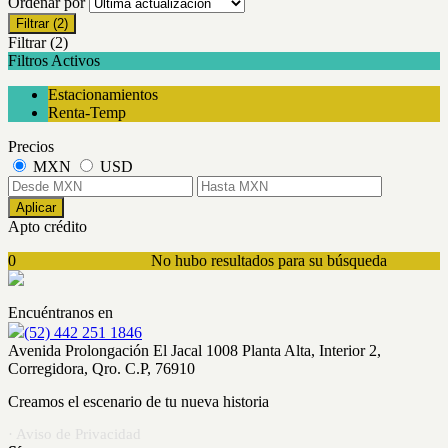
Ordenar por
Filtrar
(2)
Filtrar
(2)
Filtros Activos
Estacionamientos
Renta-Temp
Precios
MXN
USD
Aplicar
Apto crédito
0
No hubo resultados para su búsqueda
Encuéntranos en
(52) 442 251 1846
Avenida Prolongación El Jacal 1008 Planta Alta, Interior 2,
Corregidora, Qro. C.P, 76910
Creamos el escenario de tu nueva historia
· Aviso de Privacidad