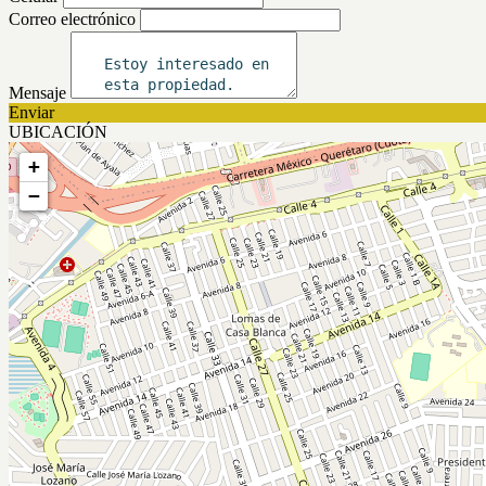
Correo electrónico
Mensaje
Enviar
UBICACIÓN
+
−