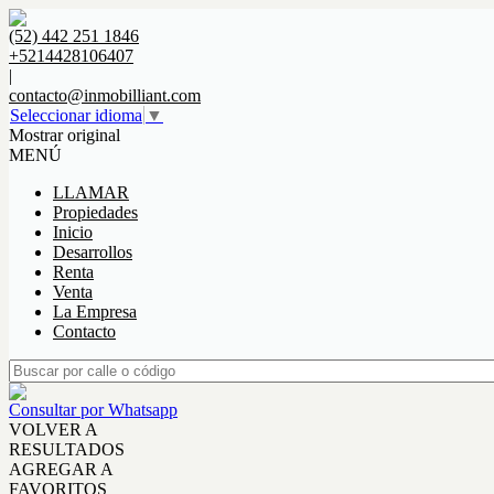
(52) 442 251 1846
+5214428106407
|
contacto@inmobilliant.com
Seleccionar idioma
▼
Mostrar original
MENÚ
LLAMAR
Propiedades
Inicio
Desarrollos
Renta
Venta
La Empresa
Contacto
Consultar por Whatsapp
VOLVER A
RESULTADOS
AGREGAR A
FAVORITOS