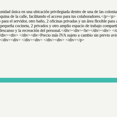
idad única en una ubicación privilegiada dentro de una de las colonias
uina de la calle, facilitando el acceso para tus colaboradores.</p><p>
do para el servidor, otro baño, 2 oficinas privadas y un área flexible p
queña cocineta, 2 privados y otro amplio espacio de trabajo compartido.
 el descanso y la recreación del personal.</div><div><br></div><div> <
></div><div> </div><div>Precio más IVA sujeto a cambio sin previo a
> </div><div> </div><div> </div><div> </div></p>