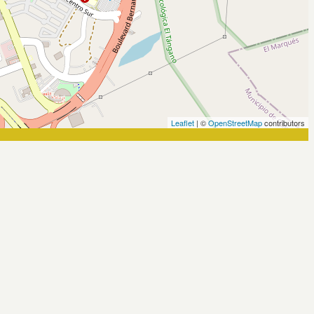
Leaflet
| ©
OpenStreetMap
contributors