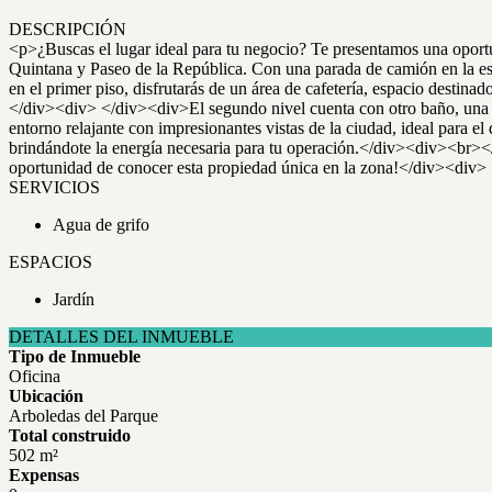
DESCRIPCIÓN
<p>¿Buscas el lugar ideal para tu negocio? Te presentamos una oportun
Quintana y Paseo de la República. Con una parada de camión en la esq
en el primer piso, disfrutarás de un área de cafetería, espacio destina
</div><div> </div><div>El segundo nivel cuenta con otro baño, una pe
entorno relajante con impresionantes vistas de la ciudad, ideal para
brindándote la energía necesaria para tu operación.</div><div><br
oportunidad de conocer esta propiedad única en la zona!</div><div
SERVICIOS
Agua de grifo
ESPACIOS
Jardín
DETALLES DEL INMUEBLE
Tipo de Inmueble
Oficina
Ubicación
Arboledas del Parque
Total construido
502 m²
Expensas