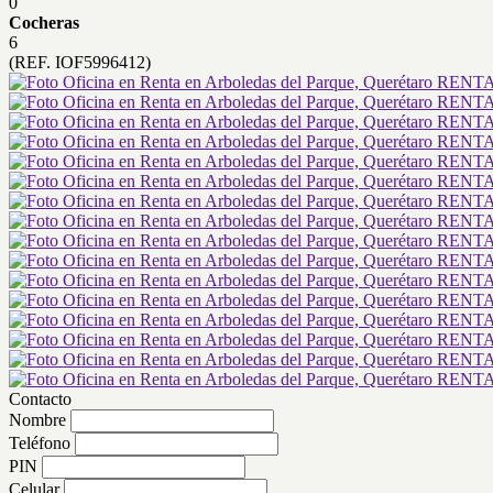
0
Cocheras
6
(REF. IOF5996412)
Contacto
Nombre
Teléfono
PIN
Celular